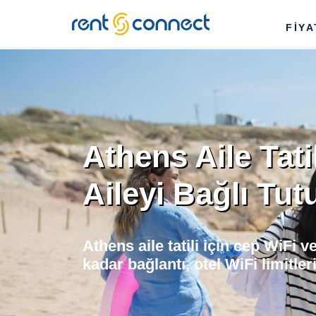
RENT'N
FİY
CONNECT
Athens Aile Tati
Aileyi Bağlı Tut
Athens aile tatili için cep WiFi 
kadar bağlantı, otel WiFi limitle