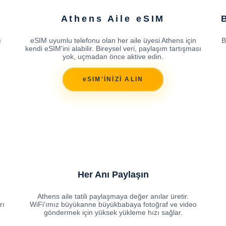
Athens Aile eSIM
ı
eSIM uyumlu telefonu olan her aile üyesi Athens için
B
kendi eSIM'ini alabilir. Bireysel veri, paylaşım tartışması
yok, uçmadan önce aktive edin.
eSIM'İNİZİ ALIN
Her Anı Paylaşın
Athens aile tatili paylaşmaya değer anılar üretir.
rı
WiFi'ımız büyükanne büyükbabaya fotoğraf ve video
göndermek için yüksek yükleme hızı sağlar.