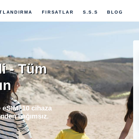
ATLANDIRMA
FIRSATLAR
S.S.S
BLOG
li - Tüm
un
ve eSIM. 10 cihaza
rinden bağımsız.