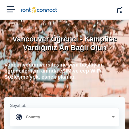
RENT'N
CONNECT
Vancouver Öğrenci - Kampüse
Vardığınız An Bağlı Olun
Vancouver üniversitesine yeni başlayan
öğrenciler için anında eSIM ve cep WiFi.
Sözleşme yok, esnek planlar.
Seyahat: