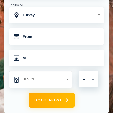
Teslim Al:
Turkey
-
+
BOOK NOW!