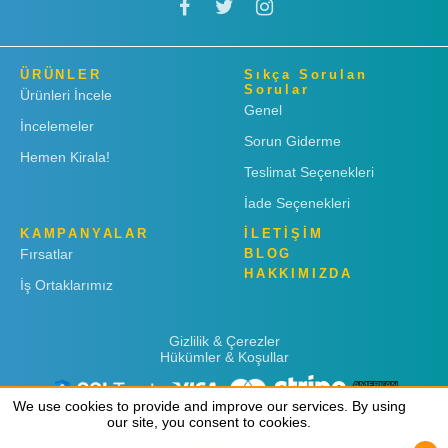
ÜRÜNLER
Sıkça Sorulan
Sorular
Ürünleri İncele
Genel
İncelemeler
Sorun Giderme
Hemen Kirala!
Teslimat Seçenekleri
İade Seçenekleri
KAMPANYALAR
İLETİŞİM
Fırsatlar
BLOG
HAKKIMIZDA
İş Ortaklarımız
Gizlilik & Çerezler
Hükümler & Koşullar
We use cookies to provide and improve our services. By using
We use cookies to provide and improve our services. By using
our site, you consent to cookies.
our site, you consent to cookies.