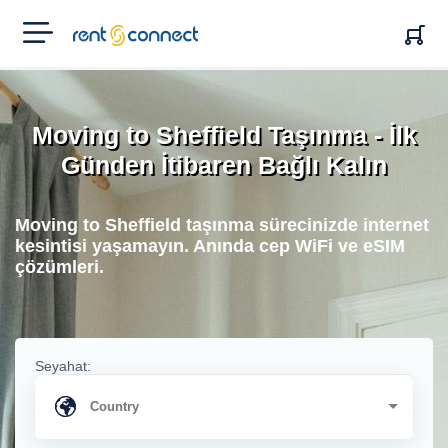
RENT'N
CONNECT
Moving to Sheffield Taşınma - İlk
Günden İtibaren Bağlı Kalın
Moving to Sheffield taşınma sürecinizde internet
kesintisi yaşamayın. Anında cep WiFi ve eSIM
çözümleri.
Seyahat: