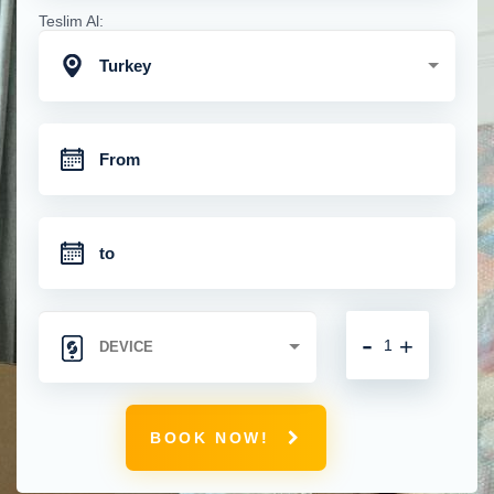
Teslim Al:
Turkey
-
+
BOOK NOW!