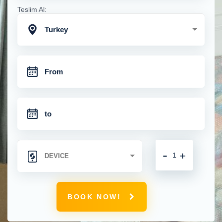
Teslim Al:
Turkey
-
+
BOOK NOW!