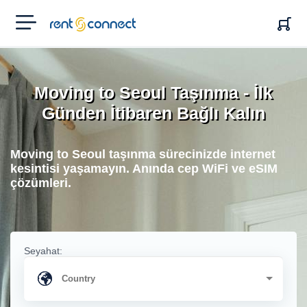
RENT'N
CONNECT
Moving to Seoul Taşınma - İlk
Günden İtibaren Bağlı Kalın
Moving to Seoul taşınma sürecinizde internet
kesintisi yaşamayın. Anında cep WiFi ve eSIM
çözümleri.
Seyahat: