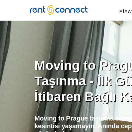
RENT'N
FİY
CONNECT
Moving to Prag
Taşınma - İlk G
İtibaren Bağlı K
Moving to Prague taşınma süreci
kesintisi yaşamayın. Anında cep