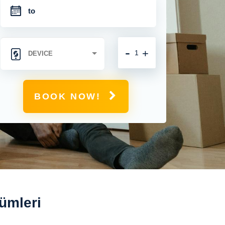
-
+
BOOK NOW!
ümleri