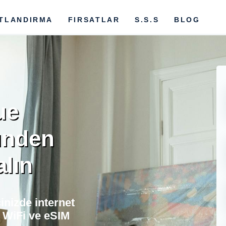
ATLANDIRMA
FIRSATLAR
S.S.S
BLOG
ue
ünden
alın
nizde internet
 WiFi ve eSIM