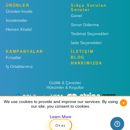
ÜRÜNLER
Sıkça Sorulan
Sorular
Ürünleri İncele
Genel
İncelemeler
Sorun Giderme
Hemen Kirala!
Teslimat Seçenekleri
İade Seçenekleri
KAMPANYALAR
İLETİŞİM
Fırsatlar
BLOG
HAKKIMIZDA
İş Ortaklarımız
Gizlilik & Çerezler
Hükümler & Koşullar
We use cookies to provide and improve our services. By using
We use cookies to provide and improve our services. By using
x
x
our site, you consent to cookies.
our site, you consent to cookies.
Learn More
Learn More
Copyright © 2019
Rent 'n Connect
Okay
Okay