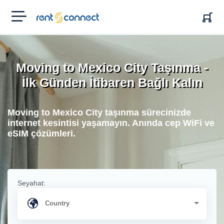
RENT'N
CONNECT
Moving to Mexico City Taşınma -
İlk Günden İtibaren Bağlı Kalın
Moving to Mexico City taşınma sürecinizde
internet kesintisi yaşamayın. Anında cep WiFi ve
eSIM çözümleri.
Seyahat: