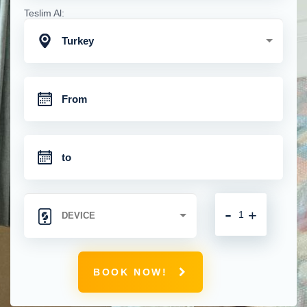
Teslim Al:
Turkey
-
+
BOOK NOW!