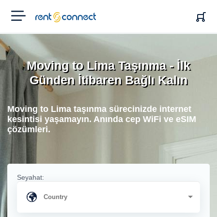
RENT'N
CONNECT
Moving to Lima Taşınma - İlk
Günden İtibaren Bağlı Kalın
Moving to Lima taşınma sürecinizde internet
kesintisi yaşamayın. Anında cep WiFi ve eSIM
çözümleri.
Seyahat: