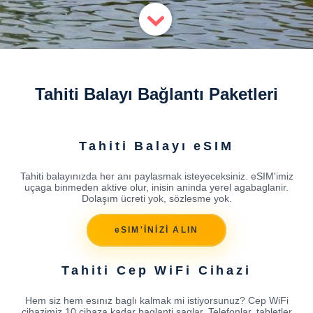
Tahiti Balayı Bağlantı Paketleri
Tahiti Balayı eSIM
Tahiti balayınızda her anı paylasmak isteyeceksiniz. eSIM'imiz
uçaga binmeden aktive olur, inisin aninda yerel agabaglanir.
Dolaşım ücreti yok, sözlesme yok.
eSIM'İNİZİ ALIN
Tahiti Cep WiFi Cihazi
Hem siz hem esınız baglı kalmak mi istiyorsunuz? Cep WiFi
cihazimiz 10 cihaza kadar baglanti saglar. Telefonlar, tabletler