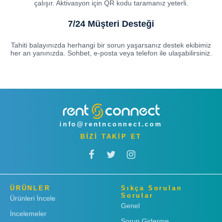
çalışır. Aktivasyon için QR kodu taramanız yeterli.
7/24 Müşteri Desteği
Tahiti balayınızda herhangi bir sorun yaşarsanız destek ekibimiz
her an yanınızda. Sohbet, e-posta veya telefon ile ulaşabilirsiniz.
info@rentnconnect.com
BİZİ TAKİP ET
ÜRÜNLER
Sıkça Sorulan
Sorular
Ürünleri İncele
Genel
İncelemeler
Sorun Giderme