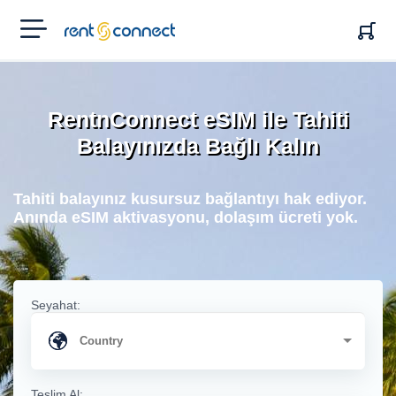
RENT'N
CONNECT
RentnConnect eSIM ile Tahiti
Balayınızda Bağlı Kalın
Tahiti balayınız kusursuz bağlantıyı hak ediyor.
Anında eSIM aktivasyonu, dolaşım ücreti yok.
Seyahat:
Teslim Al: