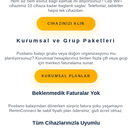
Hem siz hem esınız baglı kalmak mi istiyorsunuz? Cep WiFi
cihazimiz 10 cihaza kadar baglanti saglar. Telefonlar, tabletler
hepsi tek cihazdan.
CİHAZINIZI ALIN
Kurumsal ve Grup Paketleri
Positano balayı grubu veya düğün organizasyonu mu
planlıyorsunuz? Kurumsal hesaplarımız birden fazla çift veya grup
için merkezi faturalama sunar.
KURUMSAL PLANLAR
Beklenmedik Faturalar Yok
Positano balayından dönerken sürpriz fatura şoku yaşamayın.
RentnConnect ile sabit fiyatlı plan ödersiniz, gizli ücret olmaz.
Tüm Cihazlarınızla Uyumlu