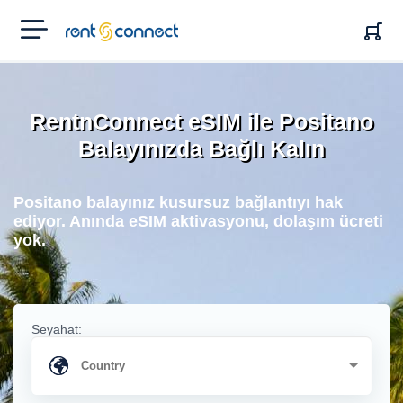
RENT'N
CONNECT
RentnConnect eSIM ile Positano
Balayınızda Bağlı Kalın
Positano balayınız kusursuz bağlantıyı hak
ediyor. Anında eSIM aktivasyonu, dolaşım ücreti
yok.
Seyahat: