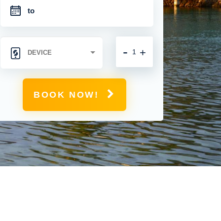
-
+
BOOK NOW!