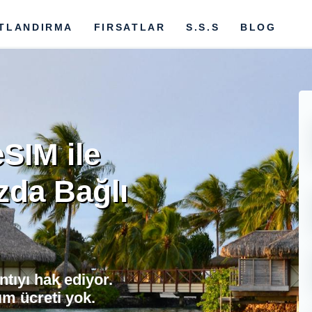
ATLANDIRMA
FIRSATLAR
S.S.S
BLOG
SIM ile
zda Bağlı
tıyı hak ediyor.
m ücreti yok.