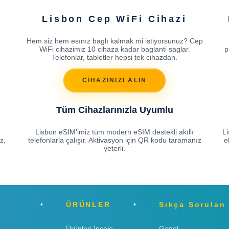
Lisbon Cep WiFi Cihazi
.
Hem siz hem esınız baglı kalmak mi istiyorsunuz? Cep
WiFi cihazimiz 10 cihaza kadar baglanti saglar.
p
Telefonlar, tabletler hepsi tek cihazdan.
CİHAZINIZI ALIN
Tüm Cihazlarınızla Uyumlu
Lisbon eSIM'imiz tüm modern eSIM destekli akıllı
L
z,
telefonlarla çalışır. Aktivasyon için QR kodu taramanız
e
yeterli.
ÜRÜNLER
Sıkça Sorulan
Ürünleri İncele
Genel