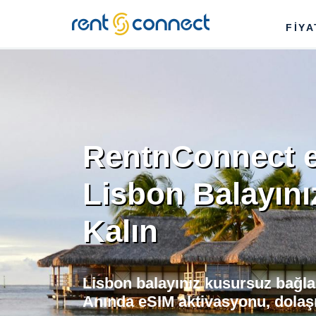
RENT'N
FİY
CONNECT
RentnConnect e
Lisbon Balayını
Kalın
Lisbon balayınız kusursuz bağlan
Anında eSIM aktivasyonu, dolaşı