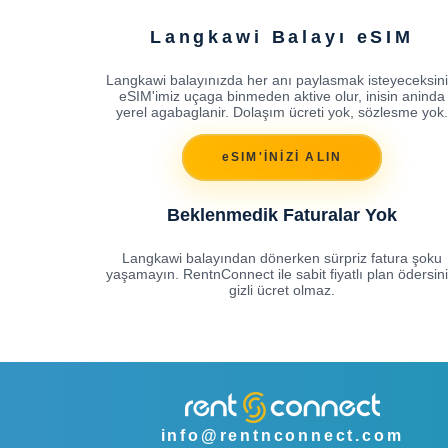
Langkawi Balayı eSIM
Langkawi balayınızda her anı paylasmak isteyeceksini
eSIM'imiz uçaga binmeden aktive olur, inisin aninda
yerel agabaglanir. Dolaşım ücreti yok, sözlesme yok.
eSIM'İNİZİ ALIN
Beklenmedik Faturalar Yok
Langkawi balayından dönerken sürpriz fatura şoku
yaşamayın. RentnConnect ile sabit fiyatlı plan ödersini
gizli ücret olmaz.
info@rentnconnect.com