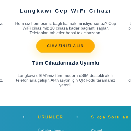
Langkawi Cep WiFi Cihazi
z.
Hem siz hem esınız baglı kalmak mi istiyorsunuz? Cep
WiFi cihazimiz 10 cihaza kadar baglanti saglar.
p
Telefonlar, tabletler hepsi tek cihazdan.
CİHAZINIZI ALIN
Tüm Cihazlarınızla Uyumlu
Langkawi eSIM'imiz tüm modern eSIM destekli akıllı
z,
telefonlarla çalışır. Aktivasyon için QR kodu taramanız
d
yeterli.
ÜRÜNLER
Sıkça Sorulan
Ürünleri İncele
Genel