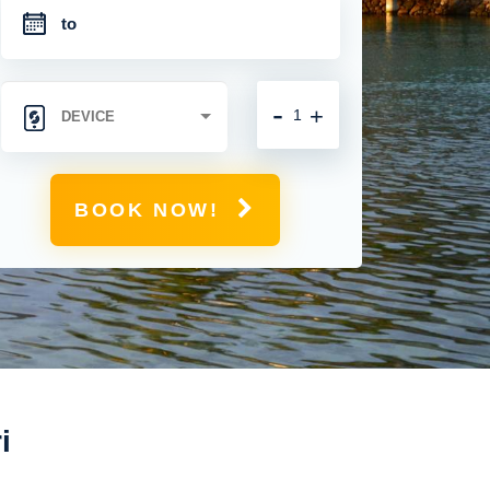
-
+
BOOK NOW!
i