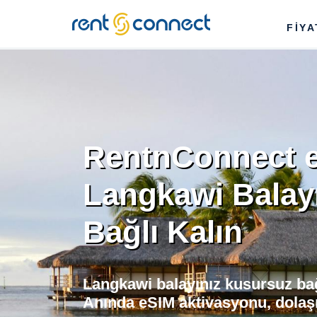
RENT'N
FİY
CONNECT
RentnConnect e
Langkawi Balay
Bağlı Kalın
Langkawi balayınız kusursuz bağ
Anında eSIM aktivasyonu, dolaşı