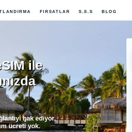
ATLANDIRMA
FIRSATLAR
S.S.S
BLOG
SIM ile
ınızda
lantıyı hak ediyor.
m ücreti yok.