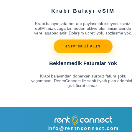
Krabi Balayı eSIM
Krabi balayınızda her anı paylasmak isteyeceksiniz.
eSIM'imiz uçaga binmeden aktive olur, inisin aninda
yerel agabaglanir. Dolaşım ücreti yok, sözlesme yok.
eSIM'İNİZİ ALIN
Beklenmedik Faturalar Yok
Krabi balayından dönerken sürpriz fatura şoku
yaşamayın. RentnConnect ile sabit fiyatlı plan ödersini
gizli ücret olmaz.
info@rentnconnect.com