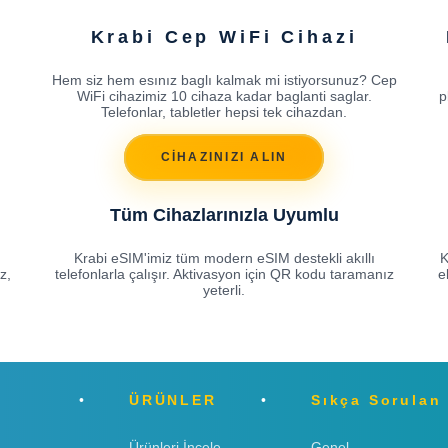
Krabi Cep WiFi Cihazi
Hem siz hem esınız baglı kalmak mi istiyorsunuz? Cep
WiFi cihazimiz 10 cihaza kadar baglanti saglar.
p
Telefonlar, tabletler hepsi tek cihazdan.
CİHAZINIZI ALIN
Tüm Cihazlarınızla Uyumlu
Krabi eSIM'imiz tüm modern eSIM destekli akıllı
K
z,
telefonlarla çalışır. Aktivasyon için QR kodu taramanız
e
yeterli.
ÜRÜNLER
Sıkça Sorulan
Ürünleri İncele
Genel