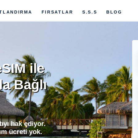
ATLANDIRMA
FIRSATLAR
S.S.S
BLOG
SIM ile
da Bağlı
ıyı hak ediyor.
m ücreti yok.