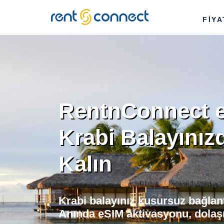
RENT'N
FİY
CONNECT
RentnConnect e
Krabi Balayınız
Kalın
Krabi balayınız kusursuz bağlant
Anında eSIM aktivasyonu, dolaşı