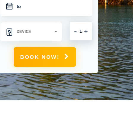
-
+
BOOK NOW!