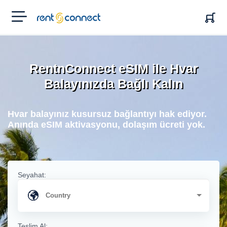
RENT'N
CONNECT
RentnConnect eSIM ile Hvar
Balayınızda Bağlı Kalın
Hvar balayınız kusursuz bağlantıyı hak ediyor.
Anında eSIM aktivasyonu, dolaşım ücreti yok.
Seyahat:
Teslim Al: