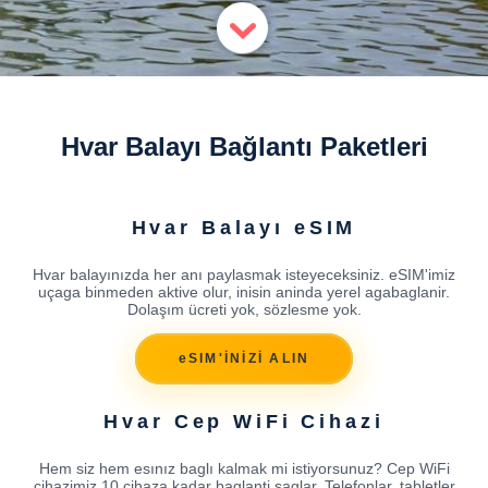
Hvar Balayı Bağlantı Paketleri
Hvar Balayı eSIM
Hvar balayınızda her anı paylasmak isteyeceksiniz. eSIM'imiz
uçaga binmeden aktive olur, inisin aninda yerel agabaglanir.
Dolaşım ücreti yok, sözlesme yok.
eSIM'İNİZİ ALIN
Hvar Cep WiFi Cihazi
Hem siz hem esınız baglı kalmak mi istiyorsunuz? Cep WiFi
cihazimiz 10 cihaza kadar baglanti saglar. Telefonlar, tabletler