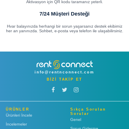
Aktivasyon için QR kodu taramanız yeterli.
7/24 Müşteri Desteği
Hvar balayınızda herhangi bir sorun yaşarsanız destek ekibimiz
her an yanınızda. Sohbet, e-posta veya telefon ile ulaşabilirsiniz.
info@rentnconnect.com
BİZİ TAKİP ET
ÜRÜNLER
Sıkça Sorulan
Sorular
Ürünleri İncele
Genel
İncelemeler
Sorun Giderme