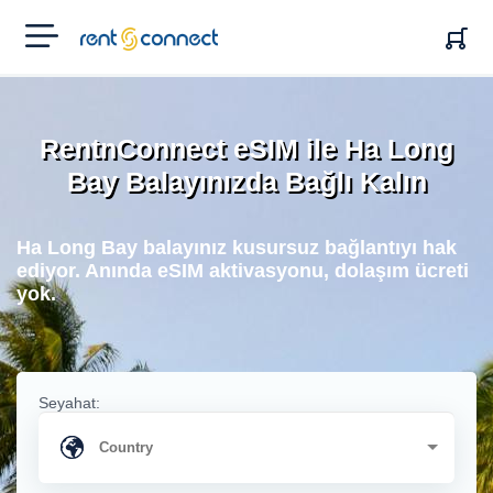
RENT'N
CONNECT
RentnConnect eSIM ile Ha Long
Bay Balayınızda Bağlı Kalın
Ha Long Bay balayınız kusursuz bağlantıyı hak
ediyor. Anında eSIM aktivasyonu, dolaşım ücreti
yok.
Seyahat: