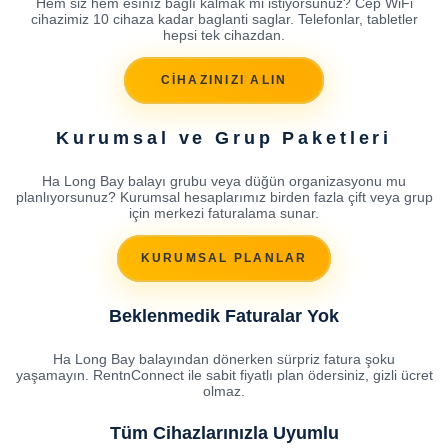
Hem siz hem esınız baglı kalmak mi istiyorsunuz? Cep WiFi
cihazimiz 10 cihaza kadar baglanti saglar. Telefonlar, tabletler
hepsi tek cihazdan.
CİHAZINIZI ALIN
Kurumsal ve Grup Paketleri
Ha Long Bay balayı grubu veya düğün organizasyonu mu
planlıyorsunuz? Kurumsal hesaplarımız birden fazla çift veya grup
için merkezi faturalama sunar.
KURUMSAL PLANLAR
Beklenmedik Faturalar Yok
Ha Long Bay balayından dönerken sürpriz fatura şoku
yaşamayın. RentnConnect ile sabit fiyatlı plan ödersiniz, gizli ücret
olmaz.
Tüm Cihazlarınızla Uyumlu