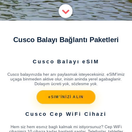
Cusco Balayı Bağlantı Paketleri
Cusco Balayı eSIM
Cusco balayınızda her anı paylasmak isteyeceksiniz. eSIM'imiz
uçaga binmeden aktive olur, inisin aninda yerel agabaglanir.
Dolaşım ücreti yok, sözlesme yok.
eSIM'İNİZİ ALIN
Cusco Cep WiFi Cihazi
Hem siz hem esınız baglı kalmak mi istiyorsunuz? Cep WiFi
cihazimiz 10 cihaza kadar baglanti saglar. Telefonlar, tabletler