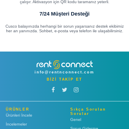
çalışır. Aktivasyon için QR kodu taramanız yeterli.
7/24 Müşteri Desteği
Cusco balayınızda herhangi bir sorun yaşarsanız destek ekibimiz
her an yanınızda. Sohbet, e-posta veya telefon ile ulaşabilirsiniz.
info@rentnconnect.com
BİZİ TAKİP ET
ÜRÜNLER
Sıkça Sorulan
Sorular
Ürünleri İncele
Genel
İncelemeler
Sorun Giderme