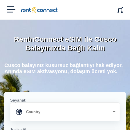
RENT'N
CONNECT
RentnConnect eSIM ile Cusco
Balayınızda Bağlı Kalın
Cusco balayınız kusursuz bağlantıyı hak ediyor.
Anında eSIM aktivasyonu, dolaşım ücreti yok.
Seyahat:
Teslim Al: