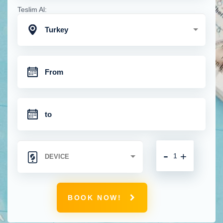
Teslim Al:
Turkey
-
+
BOOK NOW!