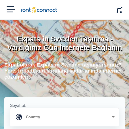
RENT'N
CONNECT
Expats in Sweden Taşınma -
Vardığınız Gün İnternete Bağlanın
Expat olarak Expats in Sweden taşınıyorsunuz?
Yerel broadband kurulana kadar anında internet
çözümleri.
Seyahat: