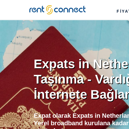
RENT'N
FİY
CONNECT
Expats in Nethe
Taşınma - Vardı
İnternete Bağla
Expat olarak Expats in Netherla
Yerel broadband kurulana kadar 