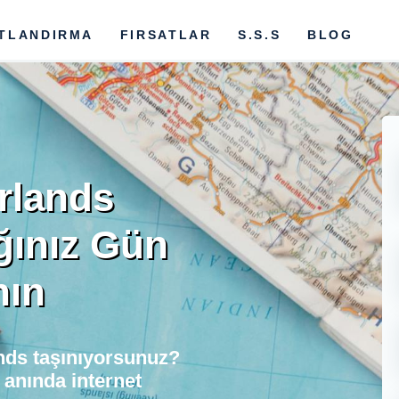
ATLANDIRMA
FIRSATLAR
S.S.S
BLOG
rlands
ğınız Gün
nın
nds taşınıyorsunuz?
anında internet