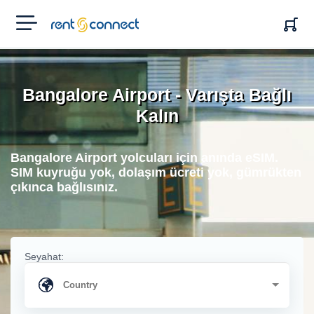
RENT'N
CONNECT
Bangalore Airport - Varışta Bağlı
Kalın
Bangalore Airport yolcuları için anında eSIM.
SIM kuyruğu yok, dolaşım ücreti yok, gümrükten
çıkınca bağlısınız.
Seyahat: