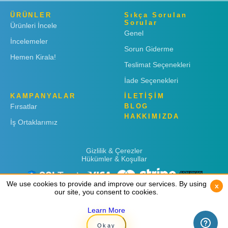
ÜRÜNLER
Sıkça Sorulan
Sorular
Ürünleri İncele
Genel
İncelemeler
Sorun Giderme
Hemen Kirala!
Teslimat Seçenekleri
İade Seçenekleri
KAMPANYALAR
İLETİŞİM
Fırsatlar
BLOG
HAKKIMIZDA
İş Ortaklarımız
Gizlilik & Çerezler
Hükümler & Koşullar
We use cookies to provide and improve our services. By using
We use cookies to provide and improve our services. By using
x
x
our site, you consent to cookies.
our site, you consent to cookies.
Learn More
Learn More
Copyright © 2019
Rent 'n Connect
Okay
Okay