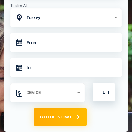
Teslim Al:
Turkey
-
+
BOOK NOW!