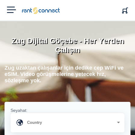
RENT'N
CONNECT
Zug Dijital Göçebe - Her Yerden
Çalışın
Zug uzaktan çalışanlar için dedike cep WiFi ve
eSIM. Video görüşmelerine yetecek hız,
sözleşme yok.
Seyahat: