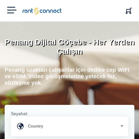
RENT'N
CONNECT
Penang Dijital Göçebe - Her Yerden
Çalışın
Penang uzaktan çalışanlar için dedike cep WiFi
ve eSIM. Video görüşmelerine yetecek hız,
sözleşme yok.
Seyahat: