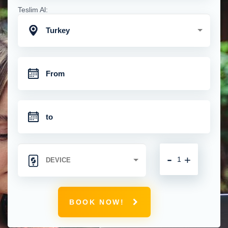
Teslim Al:
Turkey
-
+
BOOK NOW!