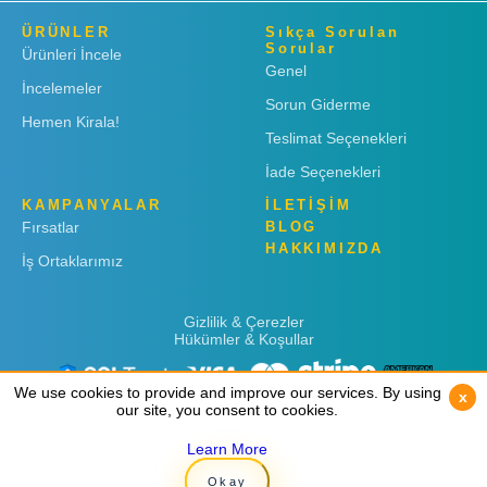
ÜRÜNLER
Sıkça Sorulan
Sorular
Ürünleri İncele
Genel
İncelemeler
Sorun Giderme
Hemen Kirala!
Teslimat Seçenekleri
İade Seçenekleri
KAMPANYALAR
İLETİŞİM
Fırsatlar
BLOG
HAKKIMIZDA
İş Ortaklarımız
Gizlilik & Çerezler
Hükümler & Koşullar
We use cookies to provide and improve our services. By using
We use cookies to provide and improve our services. By using
x
x
our site, you consent to cookies.
our site, you consent to cookies.
Learn More
Learn More
Copyright © 2019
Rent 'n Connect
Okay
Okay