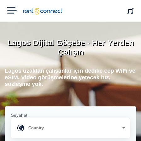
RENT'N
CONNECT
Lagos Dijital Göçebe - Her Yerden
Çalışın
Lagos uzaktan çalışanlar için dedike cep WiFi ve
eSIM. Video görüşmelerine yetecek hız,
sözleşme yok.
Seyahat: