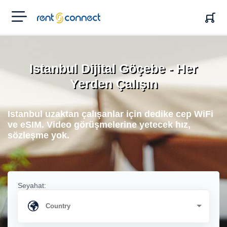
RENT'N
CONNECT
Istanbul Dijital Göçebe - Her
Yerden Çalışın
Istanbul uzaktan çalışanlar için dedike cep WiFi
ve eSIM. Video görüşmelerine yetecek hız,
sözleşme yok.
Seyahat: