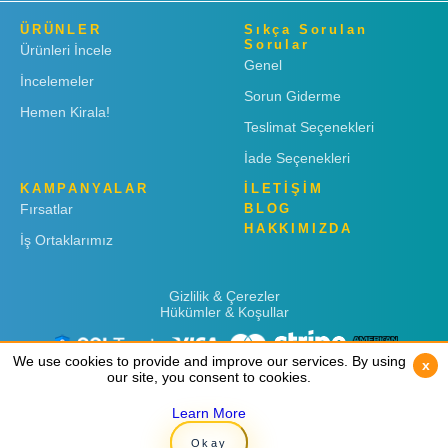
ÜRÜNLER
Sıkça Sorulan
Sorular
Ürünleri İncele
Genel
İncelemeler
Sorun Giderme
Hemen Kirala!
Teslimat Seçenekleri
İade Seçenekleri
KAMPANYALAR
İLETİŞİM
Fırsatlar
BLOG
HAKKIMIZDA
İş Ortaklarımız
Gizlilik & Çerezler
Hükümler & Koşullar
We use cookies to provide and improve our services. By using
We use cookies to provide and improve our services. By using
x
x
our site, you consent to cookies.
our site, you consent to cookies.
Learn More
Learn More
Copyright © 2019
Rent 'n Connect
Okay
Okay