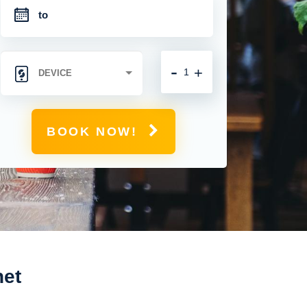
-
+
BOOK NOW!
net