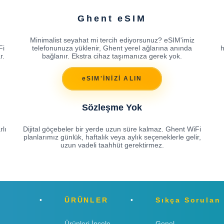
Ghent eSIM
Minimalist seyahat mi tercih ediyorsunuz? eSIM'imiz
Fi
telefonunuza yüklenir, Ghent yerel ağlarına anında
h
r.
bağlanır. Ekstra cihaz taşımanıza gerek yok.
eSIM'İNİZİ ALIN
Sözleşme Yok
rlı
Dijital göçebeler bir yerde uzun süre kalmaz. Ghent WiFi
planlarımız günlük, haftalık veya aylık seçeneklerle gelir,
uzun vadeli taahhüt gerektirmez.
ÜRÜNLER
Sıkça Sorulan
Ürünleri İncele
Genel