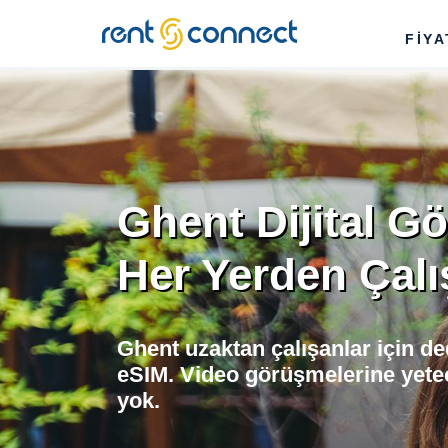
RENT'N
FİY
CONNECT
Ghent Dijital G
Her Yerden Çalı
Ghent uzaktan çalışanlar için de
eSIM. Video görüşmelerine yete
yok.