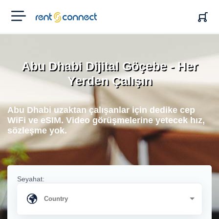
RENT'N
CONNECT
Abu Dhabi Dijital Göçebe - Her
Yerden Çalışın
Abu Dhabi uzaktan çalışanlar için dedike cep
WiFi ve eSIM. Video görüşmelerine yetecek hız,
sözleşme yok.
Seyahat: