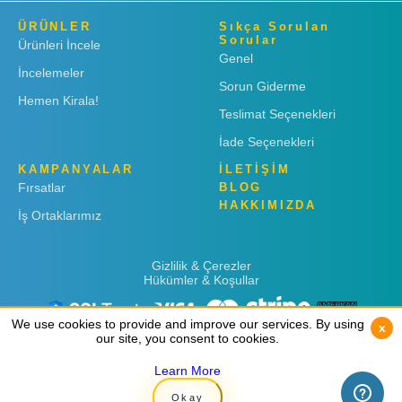
ÜRÜNLER
Sıkça Sorulan
Sorular
Ürünleri İncele
Genel
İncelemeler
Sorun Giderme
Hemen Kirala!
Teslimat Seçenekleri
İade Seçenekleri
KAMPANYALAR
İLETİŞİM
Fırsatlar
BLOG
HAKKIMIZDA
İş Ortaklarımız
Gizlilik & Çerezler
Hükümler & Koşullar
We use cookies to provide and improve our services. By using
We use cookies to provide and improve our services. By using
x
x
our site, you consent to cookies.
our site, you consent to cookies.
Learn More
Learn More
Copyright © 2019
Rent 'n Connect
Okay
Okay