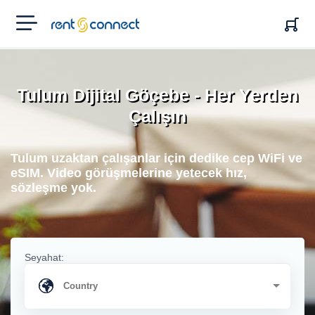
RENT'N
CONNECT
Tulum Dijital Göçebe - Her Yerden
Çalışın
Tulum uzaktan çalışanlar için dedike cep WiFi ve
eSIM. Video görüşmelerine yetecek hız,
sözleşme yok.
Seyahat: