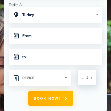
Teslim Al:
Turkey
-
+
BOOK NOW!