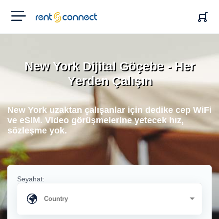
RENT'N
CONNECT
New York Dijital Göçebe - Her
Yerden Çalışın
New York uzaktan çalışanlar için dedike cep WiFi
ve eSIM. Video görüşmelerine yetecek hız,
sözleşme yok.
Seyahat: