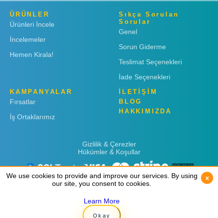
ÜRÜNLER
Sıkça Sorulan
Sorular
Ürünleri İncele
Genel
İncelemeler
Sorun Giderme
Hemen Kirala!
Teslimat Seçenekleri
İade Seçenekleri
KAMPANYALAR
İLETİŞİM
Fırsatlar
BLOG
HAKKIMIZDA
İş Ortaklarımız
Gizlilik & Çerezler
Hükümler & Koşullar
We use cookies to provide and improve our services. By using
We use cookies to provide and improve our services. By using
x
x
our site, you consent to cookies.
our site, you consent to cookies.
Learn More
Learn More
Copyright © 2019
Rent 'n Connect
Okay
Okay