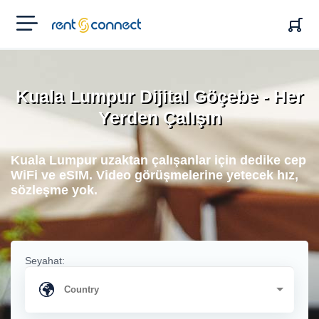
RENT'N
CONNECT
Kuala Lumpur Dijital Göçebe - Her
Yerden Çalışın
Kuala Lumpur uzaktan çalışanlar için dedike cep
WiFi ve eSIM. Video görüşmelerine yetecek hız,
sözleşme yok.
Seyahat: