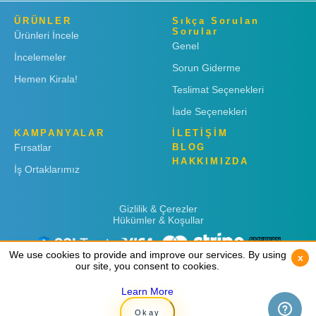
ÜRÜNLER
Sıkça Sorulan
Sorular
Ürünleri İncele
Genel
İncelemeler
Sorun Giderme
Hemen Kirala!
Teslimat Seçenekleri
İade Seçenekleri
KAMPANYALAR
İLETİŞİM
Fırsatlar
BLOG
HAKKIMIZDA
İş Ortaklarımız
Gizlilik & Çerezler
Hükümler & Koşullar
We use cookies to provide and improve our services. By using
We use cookies to provide and improve our services. By using
x
x
our site, you consent to cookies.
our site, you consent to cookies.
Learn More
Learn More
Copyright © 2019
Rent 'n Connect
Okay
Okay