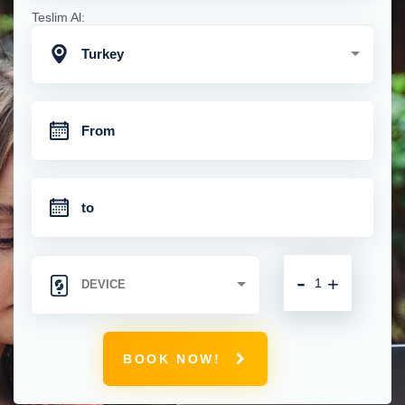
Teslim Al:
Turkey
-
+
BOOK NOW!