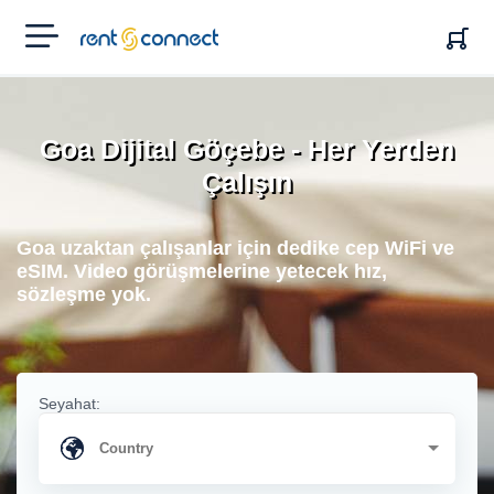
RENT'N
CONNECT
Goa Dijital Göçebe - Her Yerden
Çalışın
Goa uzaktan çalışanlar için dedike cep WiFi ve
eSIM. Video görüşmelerine yetecek hız,
sözleşme yok.
Seyahat: