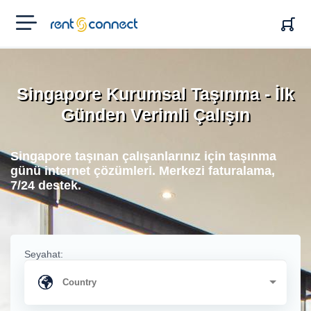
RENT'N
CONNECT
Singapore Kurumsal Taşınma - İlk
Günden Verimli Çalışın
Singapore taşınan çalışanlarınız için taşınma
günü internet çözümleri. Merkezi faturalama,
7/24 destek.
Seyahat: