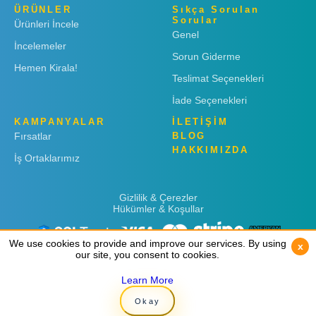
ÜRÜNLER
Sıkça Sorulan
Sorular
Ürünleri İncele
Genel
İncelemeler
Sorun Giderme
Hemen Kirala!
Teslimat Seçenekleri
İade Seçenekleri
KAMPANYALAR
İLETİŞİM
Fırsatlar
BLOG
HAKKIMIZDA
İş Ortaklarımız
Gizlilik & Çerezler
Hükümler & Koşullar
We use cookies to provide and improve our services. By using
We use cookies to provide and improve our services. By using
x
x
our site, you consent to cookies.
our site, you consent to cookies.
Learn More
Learn More
Copyright © 2019
Rent 'n Connect
Okay
Okay