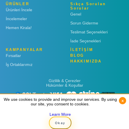
ÜRÜNLER
Sıkça Sorulan
Sorular
Ürünleri İncele
Genel
İncelemeler
Sorun Giderme
Hemen Kirala!
Teslimat Seçenekleri
İade Seçenekleri
KAMPANYALAR
İLETİŞİM
Fırsatlar
BLOG
HAKKIMIZDA
İş Ortaklarımız
Gizlilik & Çerezler
Hükümler & Koşullar
We use cookies to provide and improve our services. By using
We use cookies to provide and improve our services. By using
x
x
our site, you consent to cookies.
our site, you consent to cookies.
Learn More
Learn More
Copyright © 2019
Rent 'n Connect
Okay
Okay