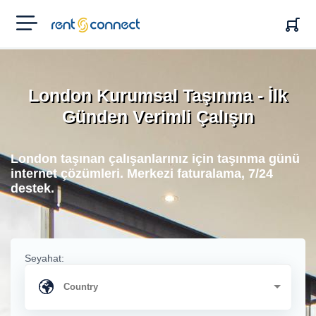
RENT'N
CONNECT
London Kurumsal Taşınma - İlk
Günden Verimli Çalışın
London taşınan çalışanlarınız için taşınma günü
internet çözümleri. Merkezi faturalama, 7/24
destek.
Seyahat: