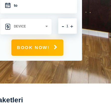
-
+
BOOK NOW!
ketleri