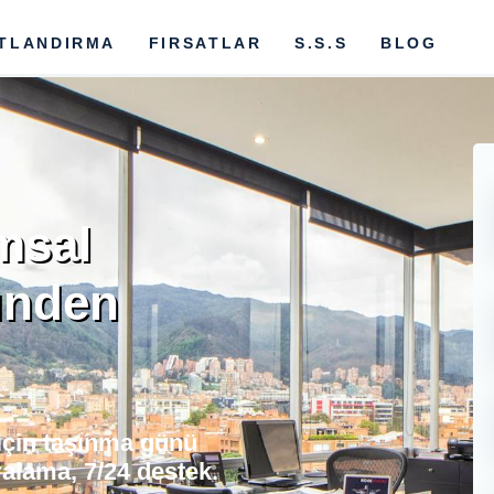
ATLANDIRMA
FIRSATLAR
S.S.S
BLOG
msal
ünden
 için taşınma günü
ralama, 7/24 destek.