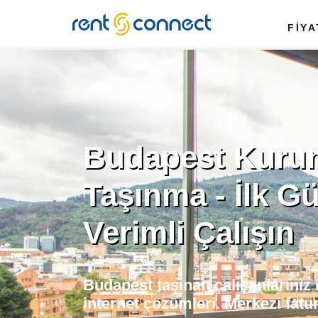
RENT'N
FİY
CONNECT
Budapest Kuru
Taşınma - İlk G
Verimli Çalışın
Budapest taşınan çalışanlarınız
internet çözümleri. Merkezi fatu