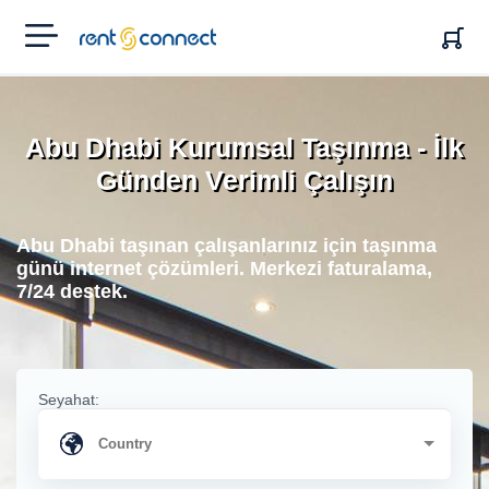
RENT'N
CONNECT
Abu Dhabi Kurumsal Taşınma - İlk
Günden Verimli Çalışın
Abu Dhabi taşınan çalışanlarınız için taşınma
günü internet çözümleri. Merkezi faturalama,
7/24 destek.
Seyahat: