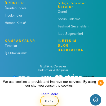
ÜRÜNLER
Sıkça Sorulan
Sorular
Ürünleri İncele
Genel
İncelemeler
Sorun Giderme
Hemen Kirala!
Teslimat Seçenekleri
İade Seçenekleri
KAMPANYALAR
İLETİŞİM
Fırsatlar
BLOG
HAKKIMIZDA
İş Ortaklarımız
Gizlilik & Çerezler
Hükümler & Koşullar
We use cookies to provide and improve our services. By using
We use cookies to provide and improve our services. By using
x
x
our site, you consent to cookies.
our site, you consent to cookies.
Learn More
Learn More
Copyright © 2019
Rent 'n Connect
Okay
Okay