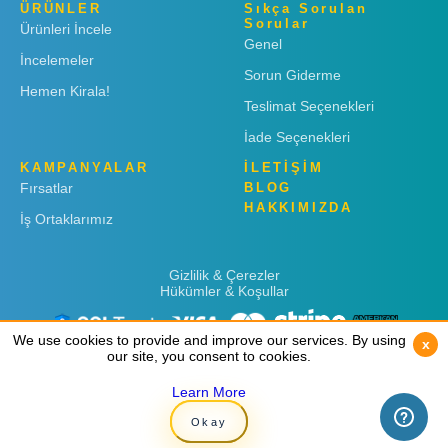
ÜRÜNLER
Sıkça Sorulan
Sorular
Ürünleri İncele
Genel
İncelemeler
Sorun Giderme
Hemen Kirala!
Teslimat Seçenekleri
İade Seçenekleri
KAMPANYALAR
İLETİŞİM
Fırsatlar
BLOG
HAKKIMIZDA
İş Ortaklarımız
Gizlilik & Çerezler
Hükümler & Koşullar
We use cookies to provide and improve our services. By using
We use cookies to provide and improve our services. By using
x
x
our site, you consent to cookies.
our site, you consent to cookies.
Learn More
Learn More
Copyright © 2019
Rent 'n Connect
Okay
Okay