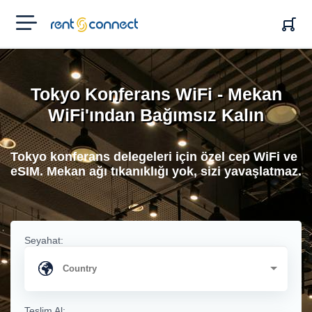
RENT'N
CONNECT
Tokyo Konferans WiFi - Mekan
WiFi'ından Bağımsız Kalın
Tokyo konferans delegeleri için özel cep WiFi ve
eSIM. Mekan ağı tıkanıklığı yok, sizi yavaşlatmaz.
Seyahat:
Teslim Al: