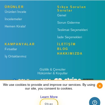
ÜRÜNLER
Sıkça Sorulan
Sorular
Ürünleri İncele
Genel
İncelemeler
Sorun Giderme
Hemen Kirala!
Teslimat Seçenekleri
İade Seçenekleri
KAMPANYALAR
İLETİŞİM
Fırsatlar
BLOG
HAKKIMIZDA
İş Ortaklarımız
Gizlilik & Çerezler
Hükümler & Koşullar
We use cookies to provide and improve our services. By using
We use cookies to provide and improve our services. By using
x
x
our site, you consent to cookies.
our site, you consent to cookies.
Learn More
Learn More
Copyright © 2019
Rent 'n Connect
Okay
Okay