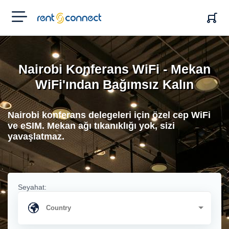
RENT'N
CONNECT
Nairobi Konferans WiFi - Mekan
WiFi'ından Bağımsız Kalın
Nairobi konferans delegeleri için özel cep WiFi
ve eSIM. Mekan ağı tıkanıklığı yok, sizi
yavaşlatmaz.
Seyahat: