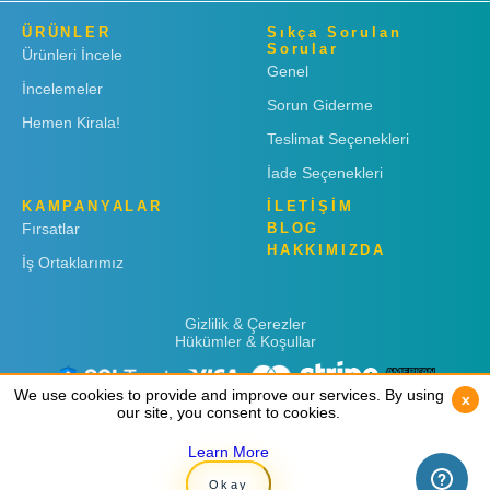
ÜRÜNLER
Sıkça Sorulan
Sorular
Ürünleri İncele
Genel
İncelemeler
Sorun Giderme
Hemen Kirala!
Teslimat Seçenekleri
İade Seçenekleri
KAMPANYALAR
İLETİŞİM
Fırsatlar
BLOG
HAKKIMIZDA
İş Ortaklarımız
Gizlilik & Çerezler
Hükümler & Koşullar
We use cookies to provide and improve our services. By using
We use cookies to provide and improve our services. By using
x
x
our site, you consent to cookies.
our site, you consent to cookies.
Learn More
Learn More
Copyright © 2019
Rent 'n Connect
Okay
Okay