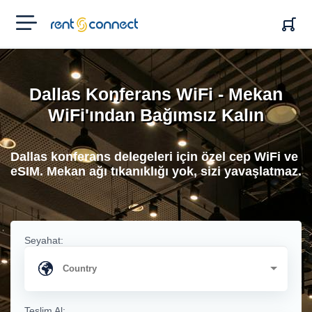
RENT'N
CONNECT
Dallas Konferans WiFi - Mekan
WiFi'ından Bağımsız Kalın
Dallas konferans delegeleri için özel cep WiFi ve
eSIM. Mekan ağı tıkanıklığı yok, sizi yavaşlatmaz.
Seyahat:
Teslim Al: