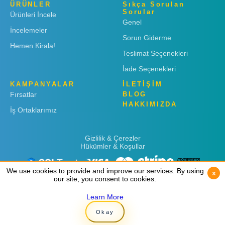
ÜRÜNLER
Sıkça Sorulan
Sorular
Ürünleri İncele
Genel
İncelemeler
Sorun Giderme
Hemen Kirala!
Teslimat Seçenekleri
İade Seçenekleri
KAMPANYALAR
İLETİŞİM
Fırsatlar
BLOG
HAKKIMIZDA
İş Ortaklarımız
Gizlilik & Çerezler
Hükümler & Koşullar
We use cookies to provide and improve our services. By using
We use cookies to provide and improve our services. By using
x
x
our site, you consent to cookies.
our site, you consent to cookies.
Learn More
Learn More
Copyright © 2019
Rent 'n Connect
Okay
Okay