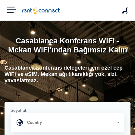
RENT'N
CONNECT
Casablanca Konferans WiFi -
Mekan WiFi'ından Bağımsız Kalın
Casablanca konferans delegeleri için özel cep
WiFi ve eSIM. Mekan ağı tıkanıklığı yok, sizi
yavaşlatmaz.
Seyahat: