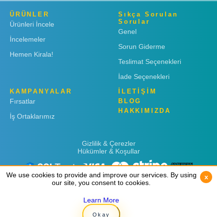
ÜRÜNLER
Sıkça Sorulan
Sorular
Ürünleri İncele
Genel
İncelemeler
Sorun Giderme
Hemen Kirala!
Teslimat Seçenekleri
İade Seçenekleri
KAMPANYALAR
İLETİŞİM
Fırsatlar
BLOG
HAKKIMIZDA
İş Ortaklarımız
Gizlilik & Çerezler
Hükümler & Koşullar
We use cookies to provide and improve our services. By using
We use cookies to provide and improve our services. By using
x
x
our site, you consent to cookies.
our site, you consent to cookies.
Learn More
Learn More
Copyright © 2019
Rent 'n Connect
Okay
Okay