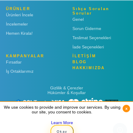
ÜRÜNLER
Sıkça Sorulan
Sorular
Ürünleri İncele
Genel
İncelemeler
Sorun Giderme
Hemen Kirala!
Teslimat Seçenekleri
İade Seçenekleri
KAMPANYALAR
İLETİŞİM
Fırsatlar
BLOG
HAKKIMIZDA
İş Ortaklarımız
Gizlilik & Çerezler
Hükümler & Koşullar
We use cookies to provide and improve our services. By using
We use cookies to provide and improve our services. By using
x
x
our site, you consent to cookies.
our site, you consent to cookies.
Learn More
Learn More
Copyright © 2019
Rent 'n Connect
Okay
Okay