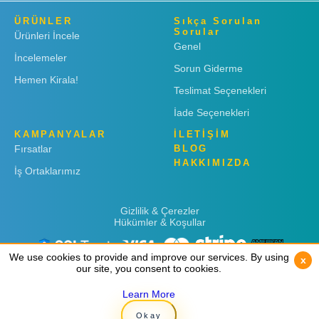
ÜRÜNLER
Sıkça Sorulan
Sorular
Ürünleri İncele
Genel
İncelemeler
Sorun Giderme
Hemen Kirala!
Teslimat Seçenekleri
İade Seçenekleri
KAMPANYALAR
İLETİŞİM
Fırsatlar
BLOG
HAKKIMIZDA
İş Ortaklarımız
Gizlilik & Çerezler
Hükümler & Koşullar
We use cookies to provide and improve our services. By using
We use cookies to provide and improve our services. By using
x
x
our site, you consent to cookies.
our site, you consent to cookies.
Learn More
Learn More
Copyright © 2019
Rent 'n Connect
Okay
Okay