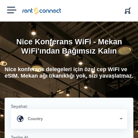
RENT'N
CONNECT
Nice Konferans WiFi - Mekan
WiFi'ından Bağımsız Kalın
Nice konferans delegeleri için özel cep WiFi ve
eSIM. Mekan ağı tıkanıklığı yok, sizi yavaşlatmaz.
Seyahat:
Teslim Al: