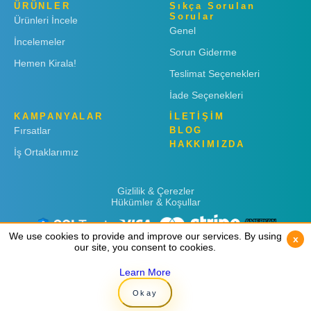
ÜRÜNLER
Sıkça Sorulan
Sorular
Ürünleri İncele
Genel
İncelemeler
Sorun Giderme
Hemen Kirala!
Teslimat Seçenekleri
İade Seçenekleri
KAMPANYALAR
İLETİŞİM
Fırsatlar
BLOG
HAKKIMIZDA
İş Ortaklarımız
Gizlilik & Çerezler
Hükümler & Koşullar
We use cookies to provide and improve our services. By using
We use cookies to provide and improve our services. By using
x
x
our site, you consent to cookies.
our site, you consent to cookies.
Learn More
Learn More
Copyright © 2019
Rent 'n Connect
Okay
Okay