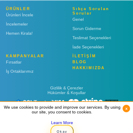
ÜRÜNLER
Sıkça Sorulan
Sorular
Ürünleri İncele
Genel
İncelemeler
Sorun Giderme
Hemen Kirala!
Teslimat Seçenekleri
İade Seçenekleri
KAMPANYALAR
İLETİŞİM
Fırsatlar
BLOG
HAKKIMIZDA
İş Ortaklarımız
Gizlilik & Çerezler
Hükümler & Koşullar
We use cookies to provide and improve our services. By using
We use cookies to provide and improve our services. By using
x
x
our site, you consent to cookies.
our site, you consent to cookies.
Learn More
Learn More
Copyright © 2019
Rent 'n Connect
Okay
Okay