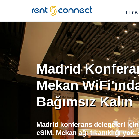
RENT'N
FİY
CONNECT
Madrid Konferan
Mekan WiFi'ınd
Bağımsız Kalın
Madrid konferans delegeleri için
eSIM. Mekan ağı tıkanıklığı yok,