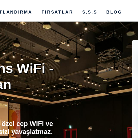
ATLANDIRMA
FIRSATLAR
S.S.S
BLOG
s WiFi -
an
 özel cep WiFi ve
 sizi yavaşlatmaz.