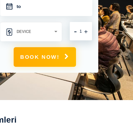
-
+
BOOK NOW!
leri