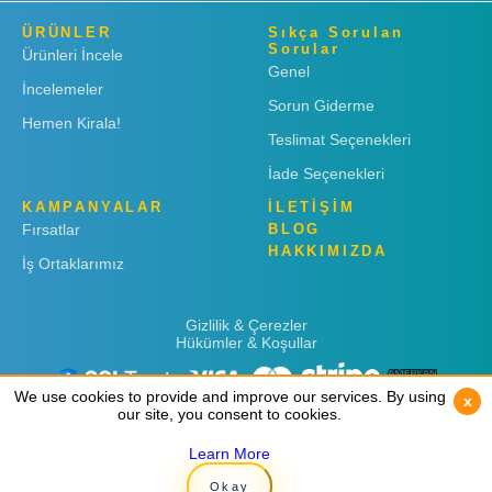
ÜRÜNLER
Sıkça Sorulan
Sorular
Ürünleri İncele
Genel
İncelemeler
Sorun Giderme
Hemen Kirala!
Teslimat Seçenekleri
İade Seçenekleri
KAMPANYALAR
İLETİŞİM
Fırsatlar
BLOG
HAKKIMIZDA
İş Ortaklarımız
Gizlilik & Çerezler
Hükümler & Koşullar
We use cookies to provide and improve our services. By using
We use cookies to provide and improve our services. By using
x
x
our site, you consent to cookies.
our site, you consent to cookies.
Learn More
Learn More
Copyright © 2019
Rent 'n Connect
Okay
Okay