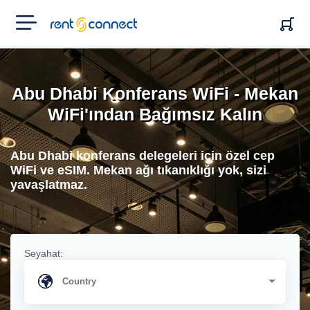
RENT'N
CONNECT
Abu Dhabi Konferans WiFi - Mekan
WiFi'ından Bağımsız Kalın
Abu Dhabi konferans delegeleri için özel cep
WiFi ve eSIM. Mekan ağı tıkanıklığı yok, sizi
yavaşlatmaz.
Seyahat: