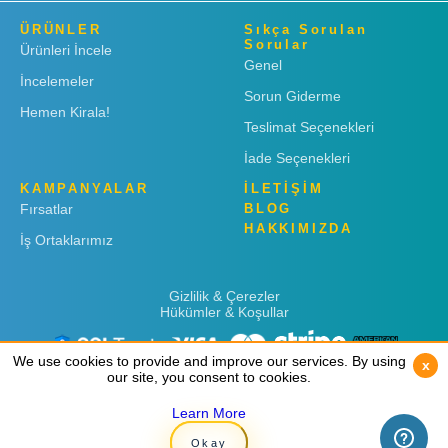
ÜRÜNLER
Sıkça Sorulan
Sorular
Ürünleri İncele
Genel
İncelemeler
Sorun Giderme
Hemen Kirala!
Teslimat Seçenekleri
İade Seçenekleri
KAMPANYALAR
İLETİŞİM
Fırsatlar
BLOG
HAKKIMIZDA
İş Ortaklarımız
Gizlilik & Çerezler
Hükümler & Koşullar
We use cookies to provide and improve our services. By using
We use cookies to provide and improve our services. By using
x
x
our site, you consent to cookies.
our site, you consent to cookies.
Learn More
Learn More
Copyright © 2019
Rent 'n Connect
Okay
Okay