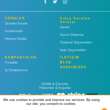
ÜRÜNLER
Sıkça Sorulan
Sorular
Ürünleri İncele
Genel
İncelemeler
Sorun Giderme
Hemen Kirala!
Teslimat Seçenekleri
İade Seçenekleri
KAMPANYALAR
İLETİŞİM
Fırsatlar
BLOG
HAKKIMIZDA
İş Ortaklarımız
Gizlilik & Çerezler
Hükümler & Koşullar
We use cookies to provide and improve our services. By using
We use cookies to provide and improve our services. By using
our site, you consent to cookies.
our site, you consent to cookies.