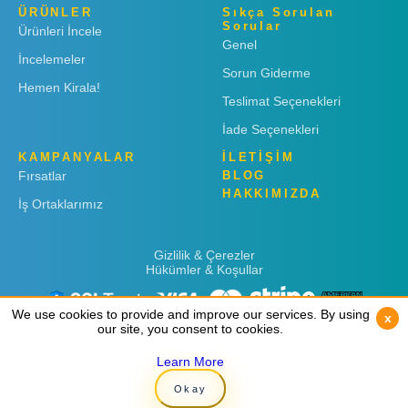
ÜRÜNLER
Sıkça Sorulan
Sorular
Ürünleri İncele
Genel
İncelemeler
Sorun Giderme
Hemen Kirala!
Teslimat Seçenekleri
İade Seçenekleri
KAMPANYALAR
İLETİŞİM
Fırsatlar
BLOG
HAKKIMIZDA
İş Ortaklarımız
Gizlilik & Çerezler
Hükümler & Koşullar
We use cookies to provide and improve our services. By using
We use cookies to provide and improve our services. By using
x
x
our site, you consent to cookies.
our site, you consent to cookies.
Learn More
Learn More
Copyright © 2019
Rent 'n Connect
Okay
Okay