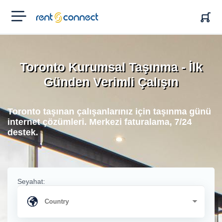
RENT'N
CONNECT
Toronto Kurumsal Taşınma - İlk
Günden Verimli Çalışın
Toronto taşınan çalışanlarınız için taşınma günü
internet çözümleri. Merkezi faturalama, 7/24
destek.
Seyahat: