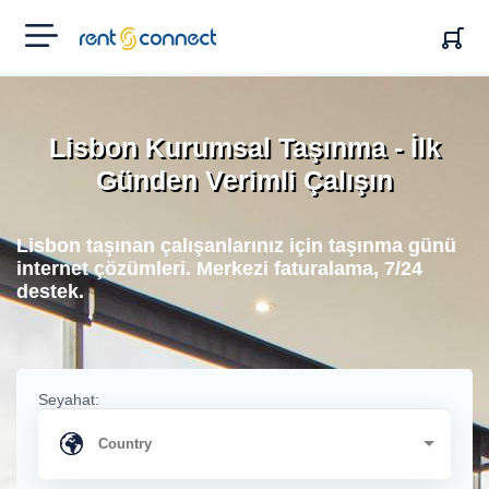
RENT'N
CONNECT
Lisbon Kurumsal Taşınma - İlk
Günden Verimli Çalışın
Lisbon taşınan çalışanlarınız için taşınma günü
internet çözümleri. Merkezi faturalama, 7/24
destek.
Seyahat: