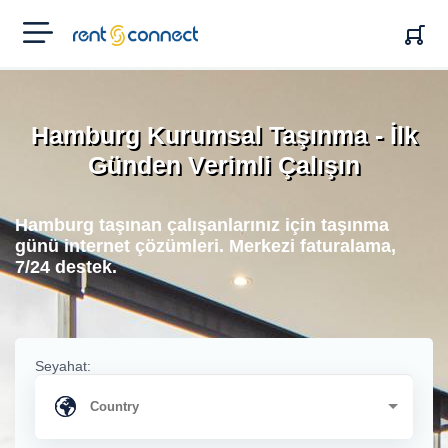
RENT'N
CONNECT
Hamburg Kurumsal Taşınma - İlk
Günden Verimli Çalışın
Hamburg taşınan çalışanlarınız için taşınma
günü internet çözümleri. Merkezi faturalama,
7/24 destek.
Seyahat: