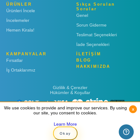
ÜRÜNLER
Sıkça Sorulan
Sorular
Ürünleri İncele
Genel
İncelemeler
Sorun Giderme
Hemen Kirala!
Teslimat Seçenekleri
İade Seçenekleri
KAMPANYALAR
İLETİŞİM
Fırsatlar
BLOG
HAKKIMIZDA
İş Ortaklarımız
Gizlilik & Çerezler
Hükümler & Koşullar
We use cookies to provide and improve our services. By using
We use cookies to provide and improve our services. By using
x
x
our site, you consent to cookies.
our site, you consent to cookies.
Learn More
Learn More
Copyright © 2019
Rent 'n Connect
Okay
Okay