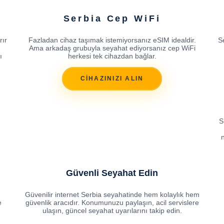
Serbia Cep WiFi
rır
Fazladan cihaz taşımak istemiyorsanız eSIM idealdir.
S
n
Ama arkadaş grubuyla seyahat ediyorsanız cep WiFi
ı
herkesi tek cihazdan bağlar.
CİHAZINIZI ALIN
S
n
Güvenli Seyahat Edin
Güvenilir internet Serbia seyahatinde hem kolaylık hem
e
güvenlik aracıdır. Konumunuzu paylaşın, acil servislere
ulaşın, güncel seyahat uyarılarını takip edin.