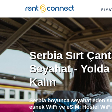
RENT'N
FİY
CONNECT
Serbia Sırt Çant
Seyahat - Yolda
Kalın
Serbia boyunca seyahat eden sırt
esnek WiFi ve eSIM. Hostel WiFi