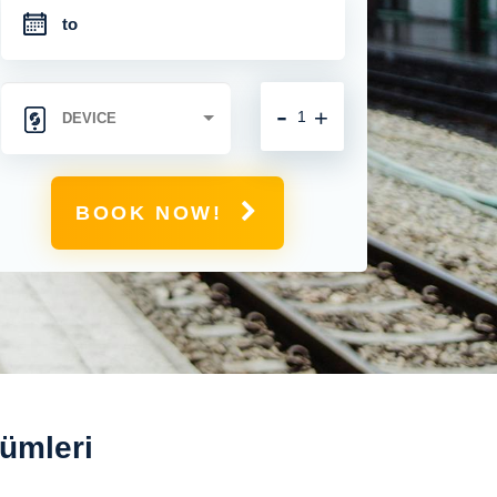
-
+
BOOK NOW!
zümleri